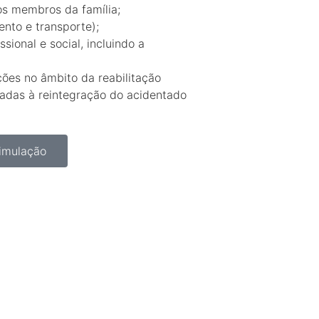
os membros da família;
nto e transporte);
ssional e social, incluindo a
ções no âmbito da reabilitação
uadas à reintegração do acidentado
imulação