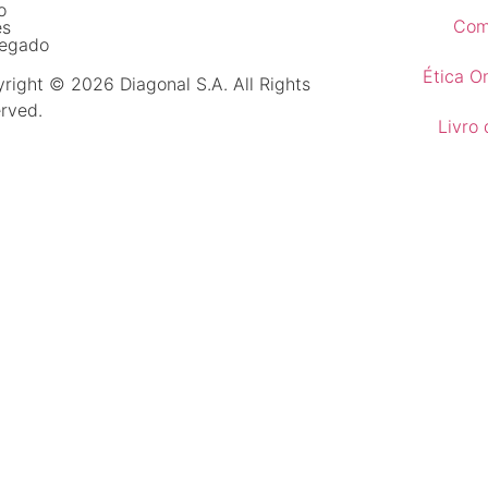
o
Com
es
regado
Ética O
right © 2026 Diagonal S.A. All Rights
rved.
Livro