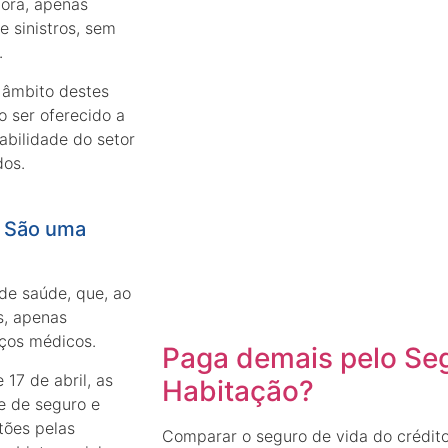
dora, apenas
 sinistros, sem
.
 âmbito destes
 ser oferecido a
tabilidade do setor
dos.
: São uma
de saúde, que, ao
s, apenas
ços médicos.
Paga demais pelo Seg
e 17 de abril, as
Habitação?
e de seguro e
tões pelas
Comparar o seguro de vida do crédit