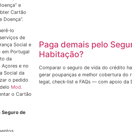
Doença” e
bter Cartão
e Doença”.
uerê-lo
serviços de
Paga demais pelo Segur
rança Social e
 em Portugal
Habitação?
uto da
 Açores e no
Comparar o seguro de vida do crédito h
a Social da
gerar poupanças e melhor cobertura do r
izar o pedido
legal, check-list e FAQs — com apoio da 
odelo
Mod.
ntar o Cartão
e Seguro de
mentos