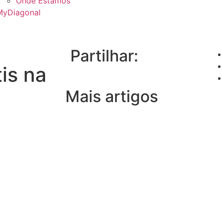
Onde Estamos
MyDiagonal
Partilhar:
is na
Mais artigos