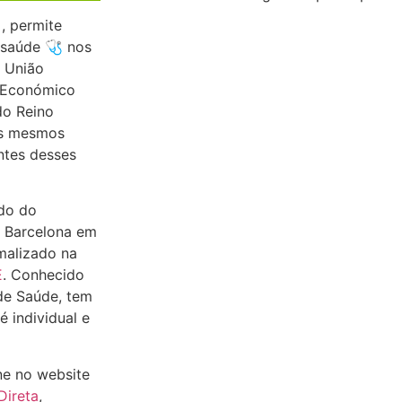
, permite
 saúde 🩺 nos
 União
 Económico
do Reino
os mesmos
ntes desses
ado do
 Barcelona em
malizado na
E
. Conhecido
de Saúde, tem
é individual e
ne no website
Direta
,