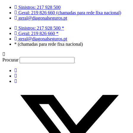
Pular
Sinistros: 217 928 500
para
Geral: 219 826 660 (chamadas para rede fixa nacional)
o
geral@diagonalseguros.pt
conteúdo
Sinistros: 217 928 500 *
Geral: 219 826 660 *
geral@diagonalseguros.pt
* (chamadas para rede fixa nacional)
Procurar